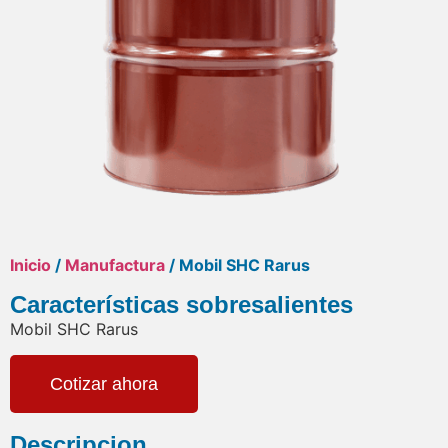
Inicio
/
Manufactura
/ Mobil SHC Rarus
Características sobresalientes
Mobil SHC Rarus
Cotizar ahora
Descripcion