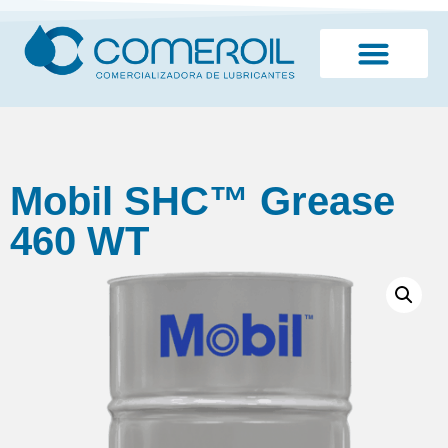
¿Quiénes somos?
Mobil SHC™ Grease
460 WT