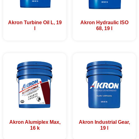
Akron Turbine Oil L, 19
Akron Hydraulic ISO
l
68, 19 l
Akron Alumiplex Max,
Akron Industrial Gear,
16 k
19 l