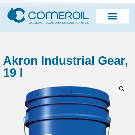
¿Quiénes somos?
Akron Industrial Gear,
19 l