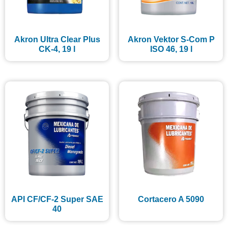
Akron Ultra Clear Plus
Akron Vektor S-Com P
CK-4, 19 l
ISO 46, 19 l
API CF/CF-2 Super SAE
Cortacero A 5090
40