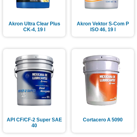
Akron Ultra Clear Plus
Akron Vektor S-Com P
CK-4, 19 l
ISO 46, 19 l
API CF/CF-2 Super SAE
Cortacero A 5090
40